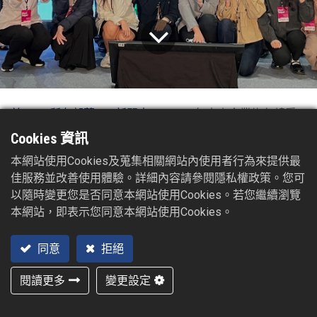
首
所有部落
新聞中
2023年中小企業綠色競爭力論壇
頁
格
心
Cookies 資訊
2023/12/20
本網站使用Cookies及蒐集相關網站內使用者行為來提供最
佳服務並改善使用體驗。詳細內容請參閱隱私權政策。您可
淨零轉型已不僅是議題，而是世界新常態，如何將節
以隨時變更您是否同意本網站使用Cookies。若您繼續瀏覽
能減碳實踐在企業運行並發現新商機，提高產業競爭
本網站，即表示您同意本網站使用Cookies。
力，是台灣中小企業共同的課題。
同意
拒絕
​由經濟部中小及新創企業署主辦、財團法人塑膠工業
閱讀更多
變更設定
技術發展中心、工業技術研究院共同執行「中小企業
綠色競爭力論壇｜淨零轉型∞接軌永續商機」，凝聚