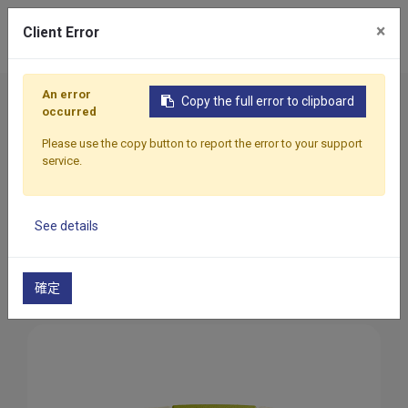
×
Client Error
An error
Copy the full error to clipboard
首頁
產品
手工具盒
occurred
Please use the copy button to report the error to your support
顯示分類
service.
See details
手工具盒
確定