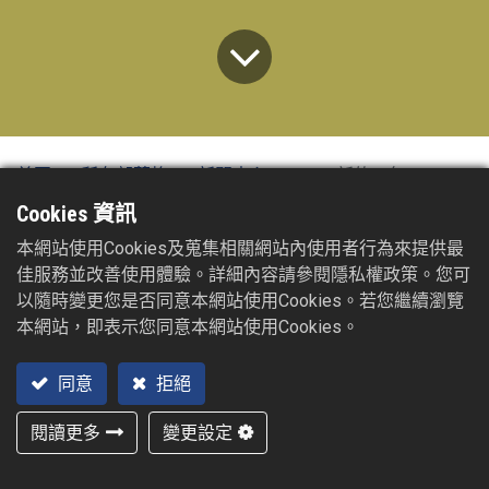
首頁
所有部落格
新聞中心
2025 新的一年
Cookies 資訊
2024/12/30
本網站使用Cookies及蒐集相關網站內使用者行為來提供最
親愛的合作夥伴們：
佳服務並改善使用體驗。詳細內容請參閱隱私權政策。您可
以隨時變更您是否同意本網站使用Cookies。若您繼續瀏覽
2024年的成就 :
本網站，即表示您同意本網站使用Cookies。
取得ISO-14067碳足跡證書
同意
拒絕
取得ISO-14064溫室氣體證書
閱讀更多
變更設定
榮獲環境部 資源循環績優企業-銀質獎