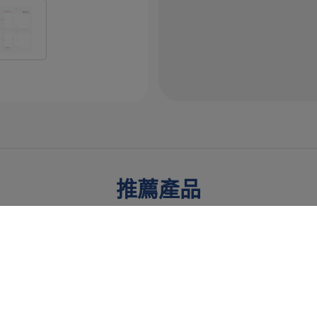
推薦產品
為來提供最佳服務並改善使用體驗。詳細內容請參閱隱私權政策。您可
郁慶
中空成型技術
產品資訊
產品應用
製造技術
支援服務
聯
s。