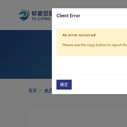
Client Error
An error occurred
Please use the copy button to report the
Professi
確定
首頁
產品
手工具盒
公版(設計款)
T0系