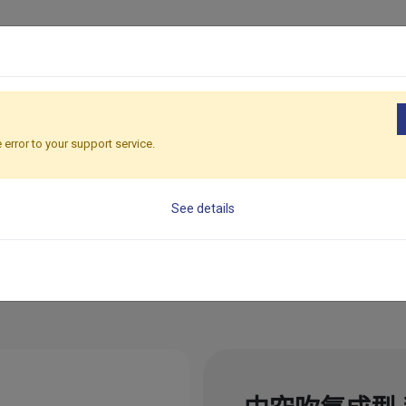
關於郁慶
中空成型技術
產品資訊
產品應
 error to your support service.
onal Plastic Air-blowing Molding Man
See details
列
中空吹氣成型 手工具盒 T01-203